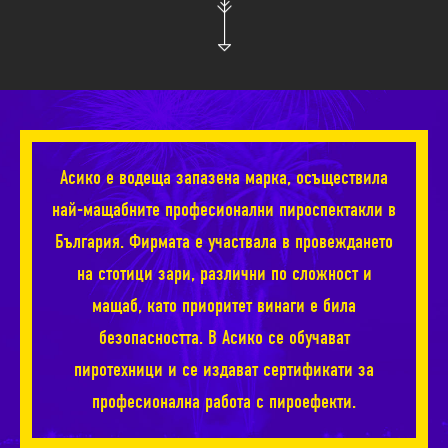
Асико е водеща запазена марка, осъществила
най-мащабните професионални пироспектакли в
България. Фирмата е участвала в провеждането
на стотици зари, различни по сложност и
мащаб, като приоритет винаги е била
безопасността. В Асико се обучават
пиротехници и се издават сертификати за
професионална работа с пироефекти.