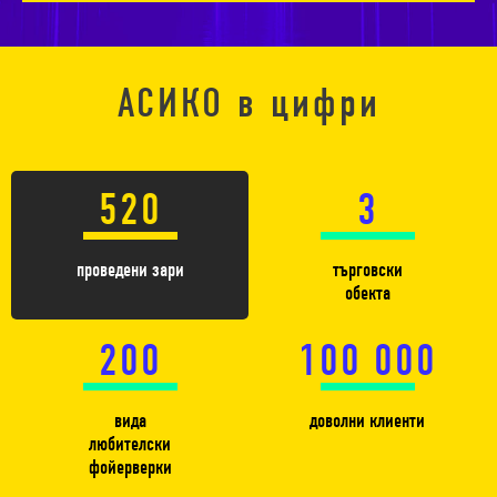
АСИКО в цифри
520
3
проведени зари
търговски
обекта
200
100 000
вида
доволни клиенти
любителски
фойерверки